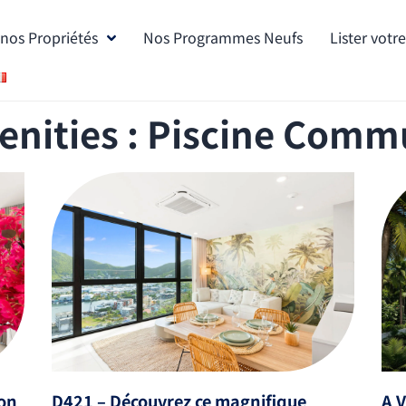
nos Propriétés
Nos Programmes Neufs
Lister votr
nities : Piscine Com
con
D421 – Découvrez ce magnifique
A V