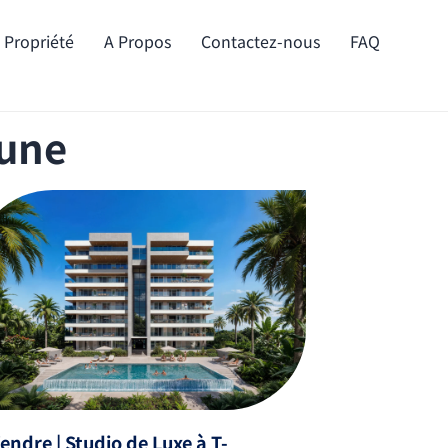
e Propriété
A Propos
Contactez-nous
FAQ
mune
endre | Studio de Luxe à T-