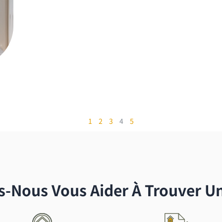
1
2
3
4
5
Nous Vous Aider À Trouver Un 