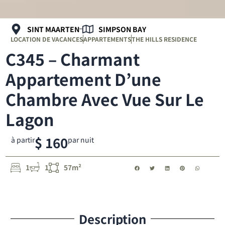
SINT MAARTEN
SIMPSON BAY
LOCATION DE VACANCES
APPARTEMENTS
THE HILLS RESIDENCE
C345 – Charmant
Appartement D’une
Chambre Avec Vue Sur Le
Lagon
$ 160
à partir
par nuit
1
1
57m²
Description