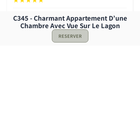
C345 - Charmant Appartement D’une
Chambre Avec Vue Sur Le Lagon
5 mois ago
RESERVER
Avis Vérifié
Réserver !