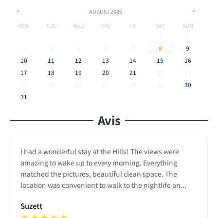
<
>
AUGUST
2026
MON
TUE
WED
THU
FRI
SAT
SUN
1
2
3
4
5
6
7
8
9
10
11
12
13
14
15
16
17
18
19
20
21
22
23
24
25
26
27
28
29
30
31
Avis
I had a wonderful stay at the Hills! The views were
amazing to wake up to every morning. Everything
matched the pictures, beautiful clean space. The
location was convenient to walk to the nightlife an...
Suzett
★
★
★
★
★