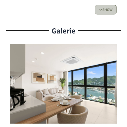
élégantes.
SHOW
Cuisine :
Cuisine entièrement équipée avec tous les
appareils nécessaires : réfrigérateur, four, micro-
Galerie
ondes, lave-vaisselle, plaque de cuisson et
ustensiles de cuisine, parfaite pour préparer vos
repas avec facilité et confort.
Espace de vie & Accès extérieur :
Salon lumineux et accueillant
Balcon privé avec vue sur le lagon, parfait pour
profiter de la brise caribéenne
Avantages Résidentiels
Services :
Entièrement climatisé
Wi-Fi haut débit