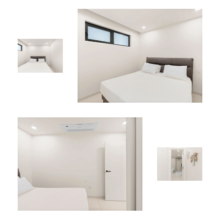
Télévision à écran plat
Parking sécurisé
Équipements Partagés :
Piscine rooftop
Jacuzzi rooftop
Zone piscine « Comfort, Modernity & Garden »
Emplacement Idéal
Situé à Simpson Bay, à proximité des plages, restaurants,
boutiques et principales attractions locales.
*
C345 figure dans notre collection de
locations de
vacances à Sint Maarten
.
*