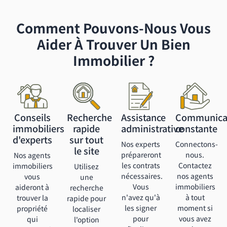
Comment Pouvons-Nous Vous
Aider À Trouver Un Bien
Immobilier ?
Conseils
Recherche
Assistance
Communica
immobiliers
rapide
administrative
constante
d'experts
sur tout
Nos experts
Connectons-
le site
prépareront
nous.
Nos agents
les contrats
Contactez
immobiliers
Utilisez
nécessaires.
nos agents
vous
une
Vous
immobiliers
aideront à
recherche
n'avez qu'à
à tout
trouver la
rapide pour
les signer
moment si
propriété
localiser
pour
vous avez
qui
l'option