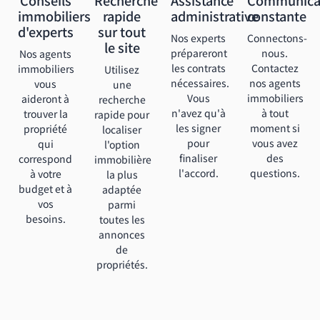
immobiliers
rapide
administrative
constante
d'experts
sur tout
Nos experts
Connectons-
le site
prépareront
nous.
Nos agents
les contrats
Contactez
immobiliers
Utilisez
nécessaires.
nos agents
vous
une
Vous
immobiliers
aideront à
recherche
n'avez qu'à
à tout
trouver la
rapide pour
les signer
moment si
propriété
localiser
pour
vous avez
qui
l'option
finaliser
des
correspond
immobilière
l'accord.
questions.
à votre
la plus
budget et à
adaptée
vos
parmi
besoins.
toutes les
annonces
de
propriétés.