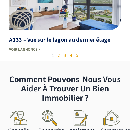
A133 – Vue sur le lagon au dernier étage
VOIR L'ANNONCE »
1
2
3
4
5
Comment Pouvons-Nous Vous
Aider À Trouver Un Bien
Immobilier ?
Conseils
Recherche
Assistance
Communica