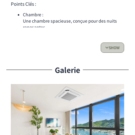
Points Clés :
Chambre :
Une chambre spacieuse, conçue pour des nuits
reposantes.
Salle de Bain :
Salle d’eau moderne avec tout le confort
SHOW
nécessaire.
Cuisine :
Cuisine entièrement équipée comprenant
Galerie
réfrigérateur, four, plaques de cuisson, micro-
ondes et ustensiles essentiels – parfaite pour
préparer vos repas facilement.
Espace de Vie & Accès Extérieur :
Salon lumineux donnant sur une vue
panoramique sur le lagon – idéal pour profiter de
l’ambiance caribéenne.