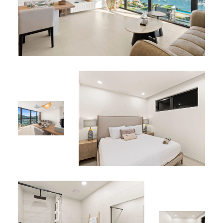
Services / Avantages Résidentiels :
Climatisation
Wi-Fi haut débit
Lave-linge et sèche-linge combinés
Parking sécurisé
Linge de maison, serviettes fournis
Équipements Partagés :
Piscine sur le toit
Jacuzzi sur le toit
Espace piscine “Comfort, Modernity & Garden”
Emplacement Idéal :
Situé à Simpson Bay, à proximité des plages, restaurants,
boutiques et attractions locales. L’appartement offre
tranquillité, intimité et vues magnifiques sur le lagon.