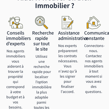
Immobilier ?
Conseils
Recherche
Assistance
Communica
immobiliers
rapide
administrative
constante
d'experts
sur tout
Nos experts
Connectons-
le site
prépareront
nous.
Nos agents
les contrats
Contactez
immobiliers
Utilisez
nécessaires.
nos agents
vous
une
Vous
immobiliers
aideront à
recherche
n'avez qu'à
à tout
trouver la
rapide pour
les signer
moment si
propriété
localiser
pour
vous avez
qui
l'option
finaliser
des
correspond
immobilière
l'accord.
questions.
à votre
la plus
budget et à
adaptée
vos
parmi
besoins.
toutes les