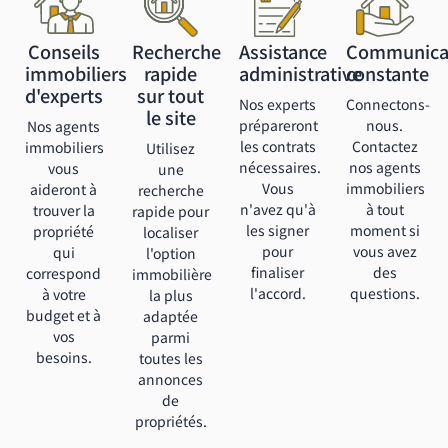
Conseils
Recherche
Assistance
Communica
immobiliers
rapide
administrative
constante
d'experts
sur tout
Nos experts
Connectons-
le site
prépareront
nous.
Nos agents
les contrats
Contactez
immobiliers
Utilisez
nécessaires.
nos agents
vous
une
Vous
immobiliers
aideront à
recherche
n'avez qu'à
à tout
trouver la
rapide pour
les signer
moment si
propriété
localiser
pour
vous avez
qui
l'option
finaliser
des
correspond
immobilière
l'accord.
questions.
à votre
la plus
budget et à
adaptée
vos
parmi
besoins.
toutes les
annonces
de
propriétés.