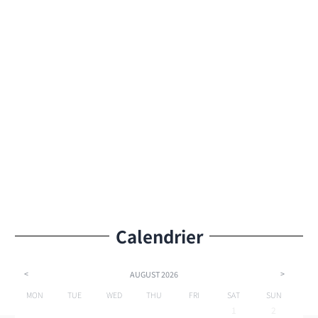
Calendrier
<
>
AUGUST
2026
MON
TUE
WED
THU
FRI
SAT
SUN
1
2