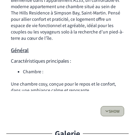
Bienvenue dans l’appartement A135, un confortable et
moderne appartement une chambre situé au sein de
The Hills Residence à Simpson Bay, Saint-Martin. Pensé
pour allier confort et praticité, ce logement offre un
espace de vie fonctionnel et agréable, idéal pour les
couples ou les voyageurs solo à la recherche d’un pied-à-
terre au cœur de l’île.
Général
Caractéristiques principales :
Chambre :
Une chambre cosy, conçue pour le repos et le confort,
dans une ambiance calme et reposante.
Salle de bain :
SHOW
Salle d’eau moderne équipée d’une douche à l’italienne
et de tous les essentiels.
Cuisine :
Galerie