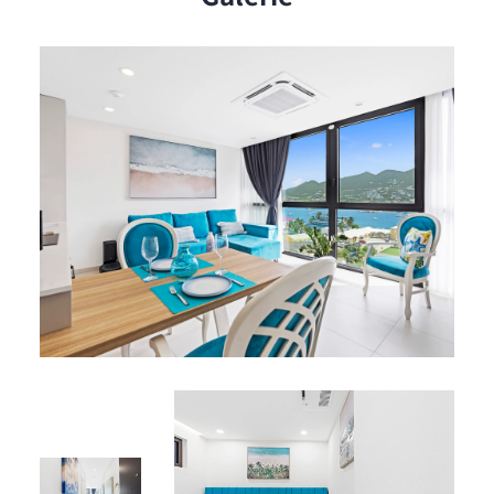
Cuisine entièrement équipée avec réfrigérateur, plaque
de cuisson, four et ustensiles essentiels
Agencement pratique pour une utilisation simple au
quotidien
Idéal pour préparer vos repas pendant votre séjour
Espace de vie :
Salon lumineux et fonctionnel au design moderne
Espace confortable pour se détendre après une journée
d’activités
Avantages résidents
Services :
Parking sécurisé sur place
Sécurité 24h/24 pour une tranquillité totale
Espaces communs :