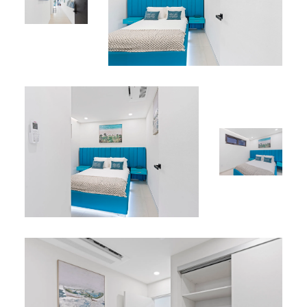
Piscine sur le rooftop avec vue imprenable sur Simpson
Bay et ses environs
Espaces de détente parfaits pour profiter du soleil
caribéen
Parties communes soignées, pensées pour le confort et
la détente
Emplacement idéal
Idéalement situé à Simpson Bay, A135 permet un accès
rapide aux plages, restaurants, bars de plage,
commerces et vie nocturne. Sports nautiques,
gastronomie locale ou détente au bord de la mer : tout
est à quelques minutes de la résidence. C’est
l’emplacement parfait pour découvrir à la fois
l’animation et la douceur de vivre de Saint-Martin.
Pourquoi choisir A135 à The Hills Residence ?
A135 est un excellent choix pour les voyageurs
recherchant confort, fonctionnalité et accès à des