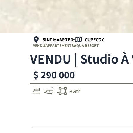
SINT MAARTEN
CUPECOY
VENDU
APPARTEMENTS
AQUA RESORT
VENDU | Studio À 
$ 290 000
1
1
45m²