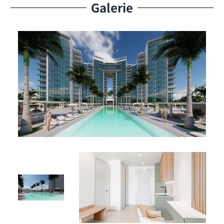
Terrain de Padel Ultramoderne : Une installation
Galerie
récréative de premier plan.
Deux Restaurants sur Site : Offrant des options
culinaires variées.
Marina Privée : Accès direct au lagon et à la mer.
Un Actif Stratégique dans un Emplacement de Premier
Ordre
Proposé à 290 000 $, le studio A-706 de 45 m² constitue
un investissement final des plus attractifs. La propriété
est située dans un emplacement très prisé, à quelques
instants des plages de Mullet Bay et de Simpson Bay, des
restaurants et de l’aéroport international. Sa position
exclusive au sein de ce projet phare garantit un fort
potentiel de plus-value et une demande locative élevée.
C’est votre dernière chance d’investir dans un studio en
étage élevé de ce standing. La combinaison de sa
situation au 7ème étage, de ses vues panoramiques, de
ses nombreuses commodités et du prestige du projet
Aqua Resort fait du Studio A-706 un bien véritablement