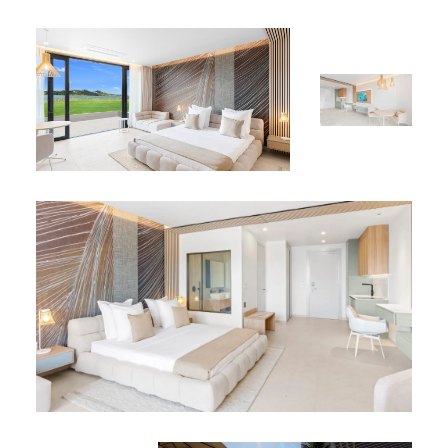
unique.
Contactez 4U Real Estate dès aujourd’hui
pour saisir
cette dernière opportunité ou pour planifier une
consultation privée.
*
*