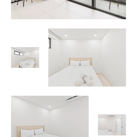
Ascenseur
Équipements Partagés :
Piscine et jacuzzi sur le rooftop (niveau 5) avec vue
panoramique
Sécurité 24h/24
Emplacement Parfait :
Situé au cœur de Simpson Bay, à proximité des plages,
marina, restaurants, boutiques et vie nocturne
dynamique.
L’appartement D-416 offre un parfait équilibre entre
confort moderne lumineux et sérénité insulaire.
Réservez dès maintenant votre séjour au D-416 — là où le
confort et le charme caribéen se rencontrent
harmonieusement.