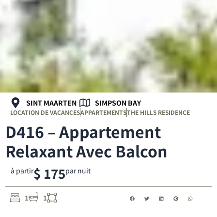
SINT MAARTEN
SIMPSON BAY
LOCATION DE VACANCES
APPARTEMENTS
THE HILLS RESIDENCE
D416 – Appartement
Relaxant Avec Balcon
$ 175
à partir
par nuit
1
1