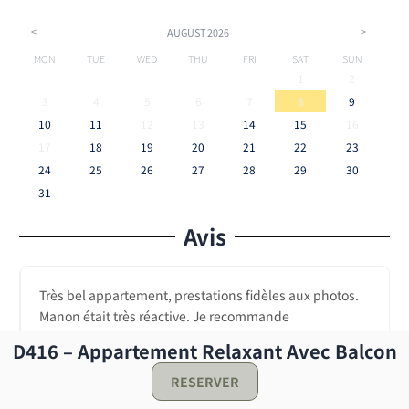
<
>
AUGUST
2026
MON
TUE
WED
THU
FRI
SAT
SUN
1
2
3
4
5
6
7
8
9
10
11
12
13
14
15
16
17
18
19
20
21
22
23
24
25
26
27
28
29
30
31
Avis
Très bel appartement, prestations fidèles aux photos.
Manon était très réactive. Je recommande
D416 – Appartement Relaxant Avec Balcon
RESERVER
Kenzo