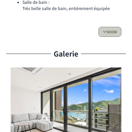
Salle de bain :
Très belle salle de bain, entièrement équipée
Cuisine :
Cuisine entièrement équipée avec réfrigérateur,
four, plaque de cuisson et ustensiles essentiels
SHOW
Espace de vie & Accès extérieur :
Galerie
Salon spacieux avec grande baie vitrée
Balcon privé pour profiter de la vue sur le lagon et
se détendre
Avantages Résidents
Services :
Climatisation intégrale
Wi-Fi haut débit
Parking sécurisé sur deux niveaux