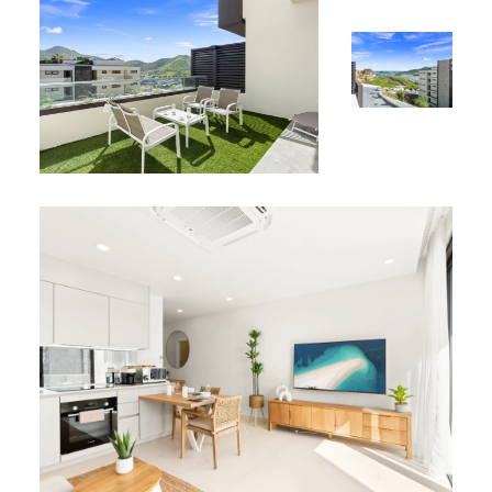
*
D404 est disponible dans nos
locations de vacances à
Simpson Bay
.
*