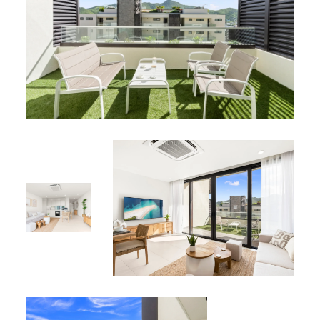
Climatisation intégrale
Wi-Fi haut débit
Parking privé
Ascenseur
Équipements Partagés :
Piscine et jacuzzis sur le toit
Superbe toit-terrasse partagé avec vue sur
Simpson Bay
Emplacement Parfait :
Situé dans le quartier animé de Simpson Bay, proche des
plages, restaurants, bars, boutiques et attractions
locales.
L’appartement D-404 offre le mélange idéal de confort et
de commodité : votre point de départ pour explorer l’île
et votre retraite accueillante pour revenir après vos
aventures.
Réservez votre séjour dès aujourd’hui et vivez le meilleur
de Simpson Bay !