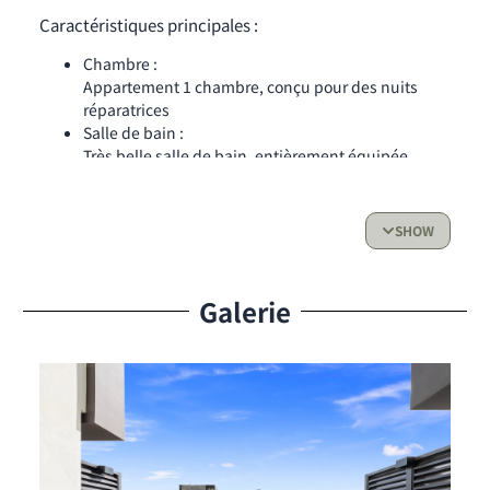
Caractéristiques principales :
Chambre :
Appartement 1 chambre, conçu pour des nuits
réparatrices
Salle de bain :
Très belle salle de bain, entièrement équipée
Cuisine :
Cuisine fonctionnelle avec tout le nécessaire pour
un séjour confortable
SHOW
Espace de vie & Accès extérieur :
Galerie
Salon à aire ouverte
Chambre privée
Terrasse privée pour savourer un café le matin ou
se détendre le soir
Avantages Résidents
Services :