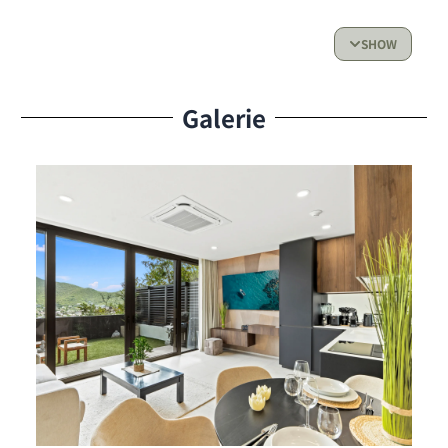
Salle de bain moderne avec des finitions élégantes
et raffinées.
SHOW
Cuisine :
Cuisine entièrement équipée avec tous les
appareils essentiels : réfrigérateur, four, micro-
Galerie
ondes, lave-vaisselle, plaques de cuisson et
ustensiles — idéale pour préparer vos repas
facilement et en toute autonomie.
Espace de vie & Accès extérieur :
Salon lumineux et accueillant
Jardin privé avec vue sur le lagon — parfait pour
profiter du calme et de l’ambiance caribéenne
Avantages Résidentiels
Services :
Entièrement climatisé