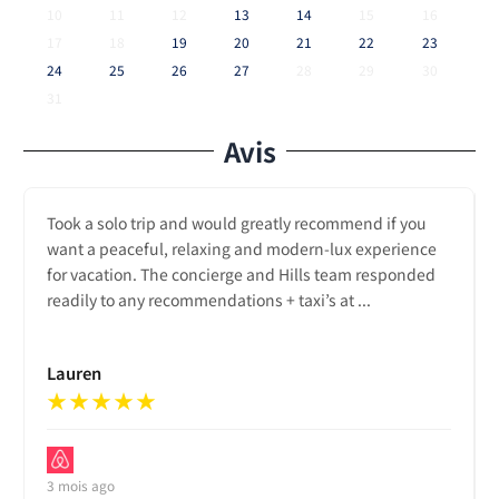
10
11
12
13
14
15
16
17
18
19
20
21
22
23
24
25
26
27
28
29
30
31
Avis
Took a solo trip and would greatly recommend if you
want a peaceful, relaxing and modern-lux experience
for vacation. The concierge and Hills team responded
readily to any recommendations + taxi’s at ...
Lauren
★
★
★
★
★
3 mois ago