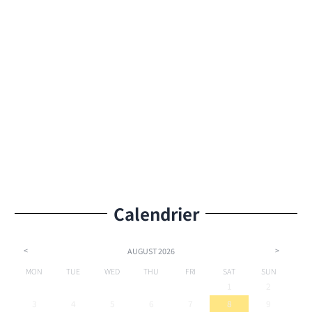
Calendrier
<
>
AUGUST
2026
MON
TUE
WED
THU
FRI
SAT
SUN
1
2
3
4
5
6
7
8
9