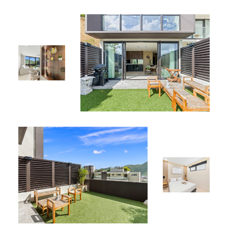
Wi-Fi haut débit
Télévision à écran plat
Parking sécurisé
Équipements Partagés :
Piscine rooftop
Jacuzzi rooftop
Espace piscine « Comfort, Modernity & Garden »
Emplacement Idéal
Situé à Simpson Bay, à proximité des plages, restaurants,
boutiques et principales attractions locales.
*
*