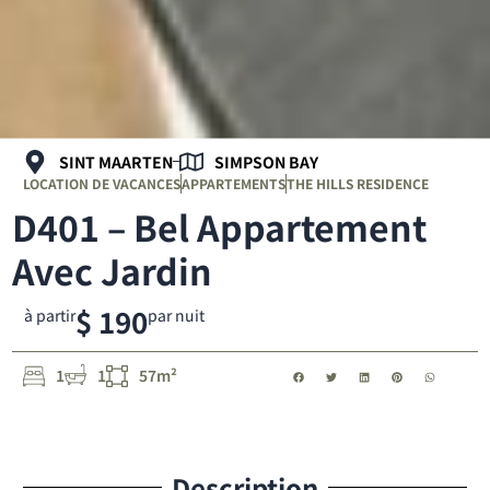
SINT MAARTEN
SIMPSON BAY
LOCATION DE VACANCES
APPARTEMENTS
THE HILLS RESIDENCE
D401 – Bel Appartement
Avec Jardin
$ 190
à partir
par nuit
1
1
57m²
Description