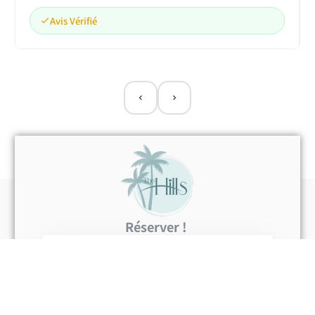
Avis Vérifié
D401 - Bel Appartement Avec Jardin
RESERVER
Réserver !
CHECK-IN
CHECK-OUT
{{NumberOfGuests}} guest