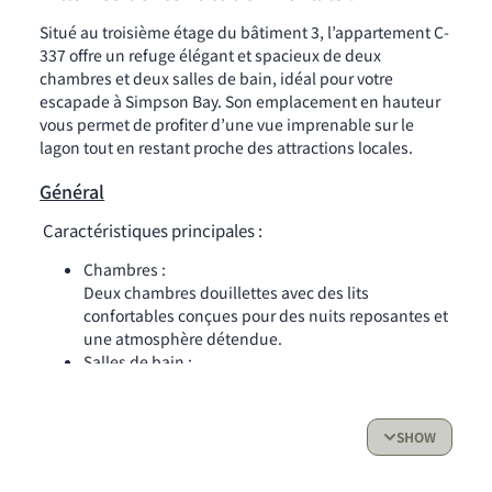
Situé au troisième étage du bâtiment 3, l’appartement C-
337 offre un refuge élégant et spacieux de deux
chambres et deux salles de bain, idéal pour votre
escapade à Simpson Bay. Son emplacement en hauteur
vous permet de profiter d’une vue imprenable sur le
lagon tout en restant proche des attractions locales.
Général
Caractéristiques principales :
Chambres :
Deux chambres douillettes avec des lits
confortables conçues pour des nuits reposantes et
une atmosphère détendue.
Salles de bain :
Deux salles de bain modernes avec finitions
élégantes.
Cuisine :
SHOW
Cuisine entièrement équipée avec réfrigérateur,
four, lave-vaisselle, grille-pain et machine à café