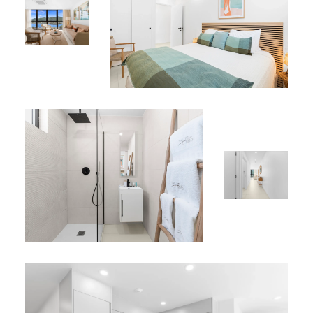
Emplacement Parfait
Situé au cœur du quartier animé de Simpson Bay, à
proximité des plages, restaurants, boutiques et
attractions locales.
Que vous soyez en visite en famille, entre amis ou en
couple, l’appartement C-337 vous offre confort, style et
praticité. Réservez dès aujourd’hui et profitez d’une
escapade relaxante et inoubliable dans les Caraïbes
avec vue sur le lagon au cœur de Simpson Bay.
*
Ce logement familial est disponible dans notre
inventaire de
locations de vacances à Simpson Bay
.
*