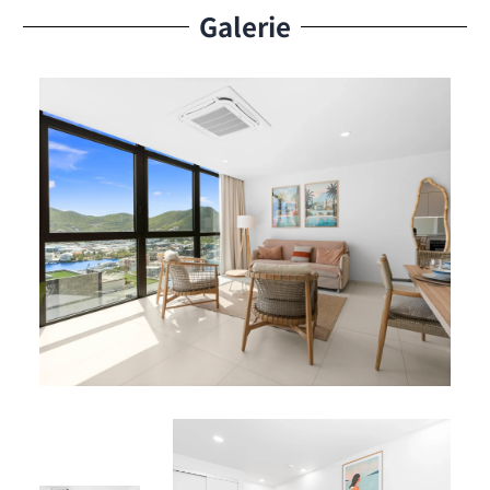
Nespresso, idéale pour préparer vos repas
Galerie
facilement.
Espace de vie & Accès extérieur :
Séjour lumineux et spacieux
Balcon privé avec vue spectaculaire sur le lagon,
parfait pour se détendre ou savourer un café le
matin
Avantages Résidents
Services :
Climatisation intégrale
Wi-Fi haut débit
Télévision à écran plat
Parking sécurisé
Équipements Partagés :
Piscine et 2 jacuzzis sur le rooftop