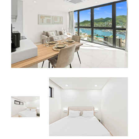
détendre et admirer la brise caribéenne
Avantages Résidentiels
Services :
Entièrement climatisé
Wi-Fi haut débit
Télévision à écran plat
Parking sécurisé
Équipements Partagés :
Piscine rooftop
Jacuzzi rooftop
Zone piscine « Comfort, Modernity & Garden »
Emplacement Idéal
Situé à Simpson Bay, à proximité des plages, restaurants,