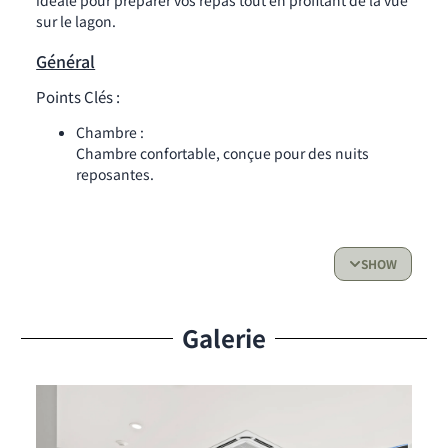
idéale pour préparer vos repas tout en profitant de la vue
sur le lagon.
Général
Points Clés :
Chambre :
Chambre confortable, conçue pour des nuits
reposantes.
Salle de bain :
Salle de bain moderne avec des finitions
élégantes.
SHOW
Cuisine :
Cuisine entièrement équipée, parfaite pour
préparer vos repas.
Galerie
Espace de vie & Accès extérieur :
Salon lumineux et accueillant
Balcon privé avec vue sur le lagon, idéal pour se