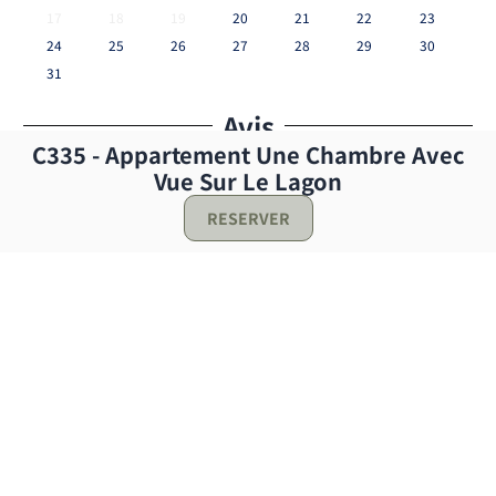
17
18
19
20
21
22
23
24
25
26
27
28
29
30
31
Avis
C335 - Appartement Une Chambre Avec
Vue Sur Le Lagon
Great communication and responsiveness throughout
RESERVER
the whole trip. Definitely made it easier when it came
to booking a car and finding recommendations of
things to do.
Jorge
★
★
★
★
★
3 mois ago
Avis Vérifié