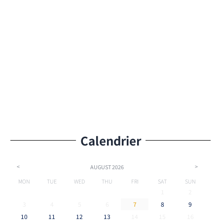
Calendrier
<
>
AUGUST
2026
MON
TUE
WED
THU
FRI
SAT
SUN
1
2
3
4
5
6
7
8
9
10
11
12
13
14
15
16