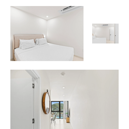
boutiques, de la marina et des principales attractions
locales.
Que vous soyez en visite pour une escapade romantique,
des vacances paisibles ou un voyage d’affaires,
l’Appartement C-335 combine confort, style et praticité
pour un séjour mémorable au cœur de Simpson Bay.
*
*