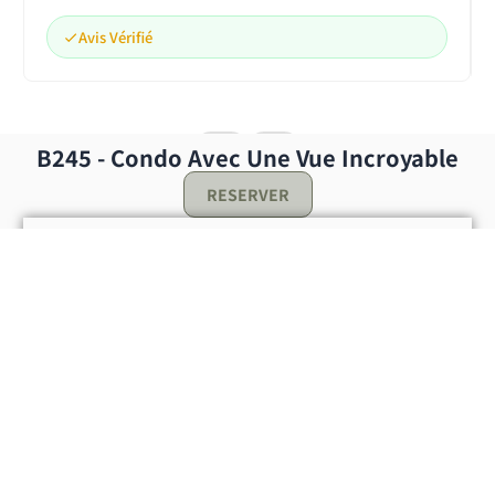
Avis Vérifié
B245 - Condo Avec Une Vue Incroyable
RESERVER
Réserver !
CHECK-IN
CHECK-OUT
{{NumberOfGuests}} guest