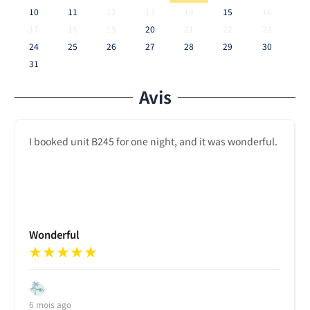
10
11
12
13
14
15
16
17
18
19
20
21
22
23
24
25
26
27
28
29
30
31
Avis
I booked unit B245 for one night, and it was wonderful.
Wonderful
★
★
★
★
★
6 mois ago