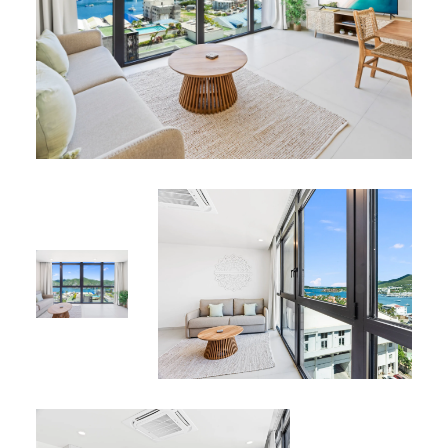
commodité.
Entièrement climatisé pour un confort optimal.
Avantages pour les résidents
Services :
Parking privé
Sécurité 24h/24
Ascenseur
Accès internet haut débit via fibre optique
Équipements partagés :
Piscine et jacuzzi sur le toit pour des moments de
détente
Proximité à pied : restaurants, boulangeries, bars,
cinéma, casinos et boîtes de nuit