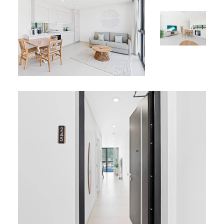
Emplacement idéal
À moins de 10 minutes en voiture :
Aéroport international Juliana
Plages de Maho et Mullet Bay
Pourquoi choisir cet appartement ?
Réservez maintenant pour une expérience
exceptionnelle à Sint-Maarten.
Profitez du confort, de la commodité et de la vue
spectaculaire sur la lagune dans ce magnifique
appartement d’une chambre au The Hills Residence.
*
Le B245 figure dans notre catalogue de
locations de
vacances Sint Maarten
.