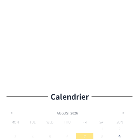
Calendrier
<
>
AUGUST
2026
MON
TUE
WED
THU
FRI
SAT
SUN
1
2
3
4
5
6
7
8
9