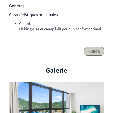
Général
Caractéristiques principales :
Chambre :
Lit king-size et canapé-lit pour un confort optimal.
Salle de bain :
Salle de bain moderne et entièrement équipée
pour votre confort.
SHOW
Cuisine :
Cuisine entièrement équipée avec réfrigérateur,
four, lave-vaisselle, grille-pain et machine à café
Galerie
Nespresso.
Espace de vie et accès extérieur :
Salon moderne et accueillant avec des meubles
contemporains.
Télévision 4K incluse.
Machine à laver et sèche-linge pour plus de