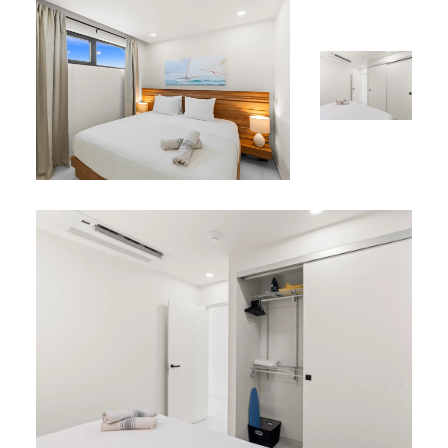
quelques minutes des restaurants réputés,
boulangeries, bars animés, boutiques et de la vie
nocturne.
Plages immaculées comme Mullet Bay et Maho
Beach à seulement 10 minutes en voiture.
Aéroport international Princess Juliana à moins de
10 minutes, pour un accès facile et pratique.
Pourquoi choisir l’Appartement B-237 ?
L’Appartement B-237 combine confort, commodité et
sérénité dans un cadre élégant.
Que vous souhaitiez profiter d’aventures sur l’île ou
simplement vous détendre sous le soleil des Caraïbes,
cet appartement promet un séjour agréable et
inoubliable.
Réservez dès aujourd’hui votre séjour à l’Appartement B-
237 et découvrez la beauté et le charme de Simpson Bay,
Sint Maarten.