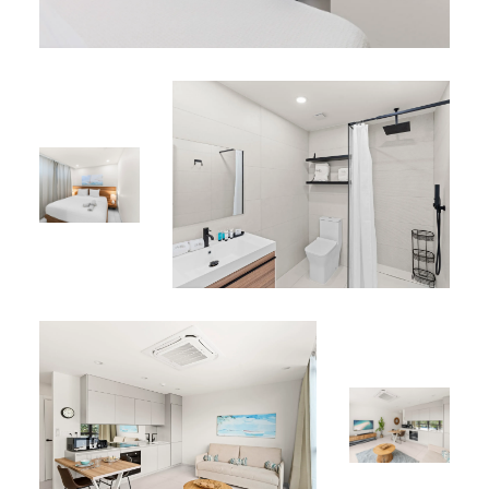
*
Decouvrez d’autres biens comme B237 dans nos
locations de vacances Sint Maarten
.
*