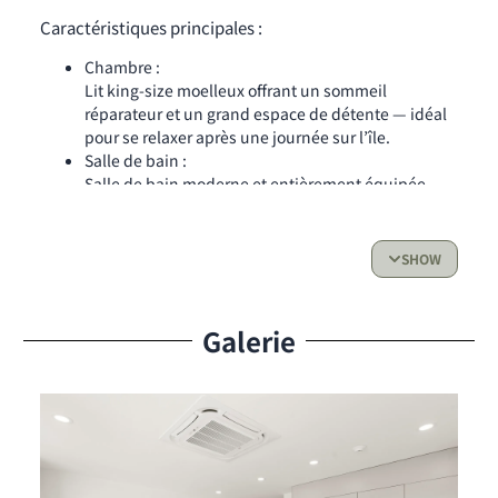
Caractéristiques principales :
Chambre :
Lit king-size moelleux offrant un sommeil
réparateur et un grand espace de détente — idéal
pour se relaxer après une journée sur l’île.
Salle de bain :
Salle de bain moderne et entièrement équipée
pour votre confort quotidien.
Cuisine :
SHOW
Cuisine entièrement équipée avec réfrigérateur,
four, lave-vaisselle, grille-pain et machine
Galerie
Nespresso — tout ce dont vous avez besoin pour
préparer et savourer vos repas.
Espace de vie et accès extérieur :
Espace de vie soigneusement conçu, alliant
sophistication moderne et confort douillet.
Ascenseur et parking privé gratuit inclus pour votre