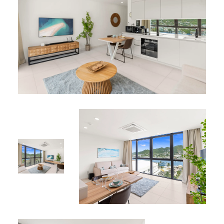
confort et tranquillité d’esprit.
Avantages pour les résidents
Services :
Entièrement climatisé pour une atmosphère
fraîche et apaisante
Lave-linge et sèche-linge inclus pour les séjours
prolongés
Internet haut débit par fibre optique pour rester
connecté
Équipements partagés :
Piscine commune et jacuzzis sur le toit avec vue
imprenable sur le lagon
Accès facile aux lieux incontournables : cinéma,
casinos et vie nocturne animée
Emplacement idéal
Situé au cœur de la vibrante Simpson Bay — à