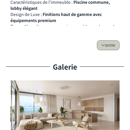
Caractéristiques de l’immeuble :
Piscine commune,
lobby élégant
Design de Luxe :
Finitions haut de gamme avec
équipements premium
Étage : 6ème étage avec vues imprenables sur la mer des
Caraïbes
Date de livraison : Fin 2026
SHOW
Une Évasion Élégante
Améliorez votre style de vie avec un design
contemporain audacieux, une architecture sophistiquée
Galerie
et des détails soigneusement étudiés. Situé au 6ᵉ étage,
cet appartement exclusif 1 chambre vous offre des vues
magiques et ininterrompues sur la mer scintillante des
Caraïbes, avec un lever de soleil spectaculaire chaque
matin et des couchers de soleil enchanteurs chaque soir.
Chaque détail de cette résidence a été conçu avec soin,
alliant luxe et confort. Des matériaux de premier choix
aux installations modernes, cet appartement redéfinit la
vie au bord de la plage. Sa disposition maximise l’espace
et la lumière, créant un intérieur qui respire la sérénité et
la sophistication.