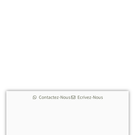
lucratif, ce condo a tout pour plaire.
Contactez dès aujourd’hui
4U Real Estate Agency
pour
en savoir plus sur cette opportunité incroyable,
programmer une visite ou réserver votre logement dans
ce développement très recherché. Le luxe en bord de
mer comme celui-ci ne reste pas disponible longtemps !
*
*
Contactez-Nous
Ecrivez-Nous