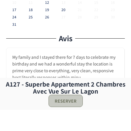
10
11
12
13
14
15
16
17
18
19
20
21
22
23
24
25
26
27
28
29
30
31
Avis
My family and I stayed there for 7 days to celebrate my
birthday and we had a wonderful stay the location is
prime very close to everything, very clean, responsive
host literally responses within minu...
A127 - Superbe Appartement 2 Chambres
Annie
Avec Vue Sur Le Lagon
★
★
★
★
★
RESERVER
7 jours ago