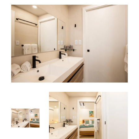
sable.
*
Cet appartement fait partie de nos
locations de vacances
à Simpson Bay
.
*