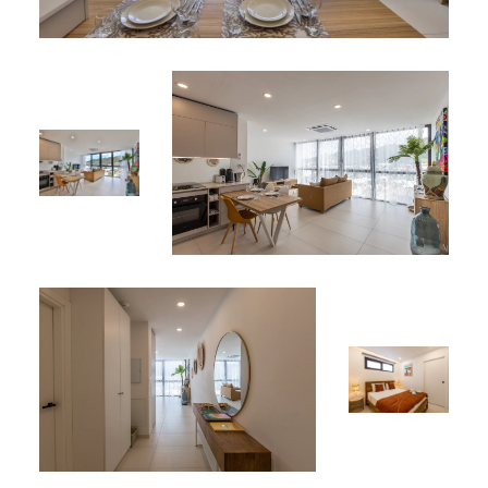
Services compris :
Parking sécurisé inclus pour votre tranquillité
Sécurité assurée 24 h/24 pour un séjour en toute
sérénité
Équipements partagés :
Terrasse sur le toit avec piscine étincelante et
jacuzzi panoramique offrant une vue spectaculaire
sur le lagon et les collines environnantes
Jardins paysagers luxuriants et espaces communs
élégamment aménagés pour la détente et la
convivialité
Emplacement Privilégié
Situé au cœur de Simpson Bay, l’Appartement A‑127 vous
place à quelques minutes des plages, restaurants de
renom, bars de plage animés, boutiques tendance et vie
nocturne vibrante. Que vous recherchiez l’aventure ou la
détente, tout est à portée : snorkeling, paddle‑board,
voile ou simplement profiter d’un moment paisible sur le