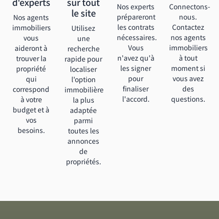
d'experts
sur tout
Nos experts
Connectons-
le site
prépareront
nous.
Nos agents
les contrats
Contactez
immobiliers
Utilisez
nécessaires.
nos agents
vous
une
Vous
immobiliers
aideront à
recherche
n'avez qu'à
à tout
trouver la
rapide pour
les signer
moment si
propriété
localiser
pour
vous avez
qui
l'option
finaliser
des
correspond
immobilière
l'accord.
questions.
à votre
la plus
budget et à
adaptée
vos
parmi
besoins.
toutes les
annonces
de
propriétés.