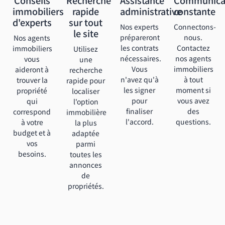
immobiliers
rapide
administrative
constante
d'experts
sur tout
Nos experts
Connectons-
le site
prépareront
nous.
Nos agents
les contrats
Contactez
immobiliers
Utilisez
nécessaires.
nos agents
vous
une
Vous
immobiliers
aideront à
recherche
n'avez qu'à
à tout
trouver la
rapide pour
les signer
moment si
propriété
localiser
pour
vous avez
qui
l'option
finaliser
des
correspond
immobilière
l'accord.
questions.
à votre
la plus
budget et à
adaptée
vos
parmi
besoins.
toutes les
annonces
de
propriétés.