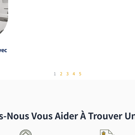
vec
1
2
3
4
5
Nous Vous Aider À Trouver Un 