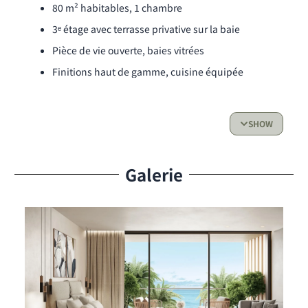
80 m² habitables, 1 chambre
3ᵉ étage avec terrasse privative sur la baie
Pièce de vie ouverte, baies vitrées
Finitions haut de gamme, cuisine équipée
Vue mer dégagée sur Simpson Bay
SHOW
La résidence
Programme neuf en bord de plage, livré clé en main fin
2026.
Galerie
Accès direct à la plage de Simpson Bay
Piscine commune à débordement face à la mer
Parties communes sécurisées
La vie sur place
Simpson Bay réunit dans un même quartier ce que les
autres îles éparpillent.