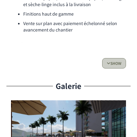
et sèche-linge inclus à la livraison
Finitions haut de gamme
Vente sur plan avec paiement échelonné selon
avancement du chantier
La résidence
Aqua Resort se développe sur
15 étages
en bord de
lagon, livré avec un ensemble d’équipements rares sur
SHOW
l’île.
Piscine olympique avec vue sur le lagon
Galerie
Salle de sport entièrement équipée
Terrain de padel
Marina privée avec emplacements bateaux
(réservés aux propriétaires)
Restaurants, bar et spa intégrés à la résidence
Construction aux normes anti-ouragan et