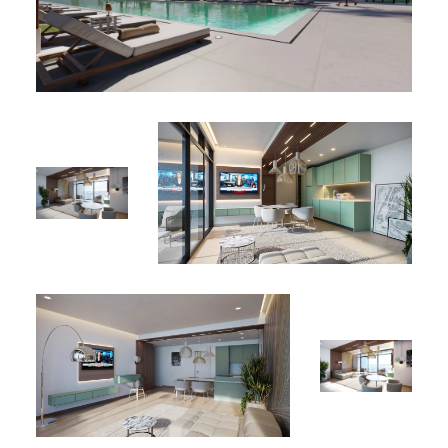
sismiques
L’emplacement — Cupecoy
Cupecoy est l’un des quartiers à plus forte croissance de
Sint Maarten, côté ouest de l’île.
Aéroport international SXM à quelques minutes
Mullet Bay Beach et Cupecoy Beach à proximité
Sint Maarten Golf Course à côté
Supermarché, pharmacie, restaurants, vie
nocturne à pied
Frontière française et Marigot accessibles
rapidement
Pourquoi ce dossier
Prix d’acquisition sur plan, avant valorisation finale
Forte demande locative touristique sur Cupecoy