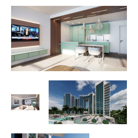
Pas de taxe sur les plus-values immobilières à Sint
Maarten
4U Real Estate est l’agent officiel exclusif d’Aqua
Resort
Livraison fin 2026 – Plans détaillés, calendrier de
paiement et état des disponibilités sur demande auprès
de
4U Real Estate
.