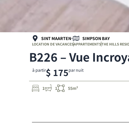
SINT MAARTEN
SIMPSON BAY
LOCATION DE VACANCES
APPARTEMENTS
THE HILLS RESI
B226 – Vue Incroy
$ 175
à partir
par nuit
1
1
55m²