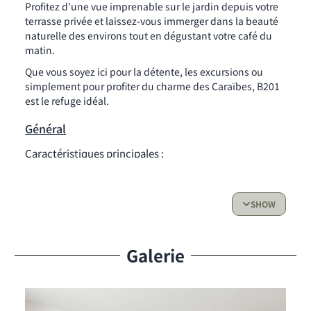
Profitez d’une vue imprenable sur le jardin depuis votre
terrasse privée et laissez-vous immerger dans la beauté
naturelle des environs tout en dégustant votre café du
matin.
Que vous soyez ici pour la détente, les excursions ou
simplement pour profiter du charme des Caraïbes, B201
est le refuge idéal.
Général
Caractéristiques principales :
Chambres : Deux chambres confortables, conçues
pour le repos et l’intimité
SHOW
Salles de bains : Modernes et bien équipées
Cuisine :
Galerie
Entièrement équipée avec appareils modernes
Parfaite pour préparer vos repas en toute
commodité