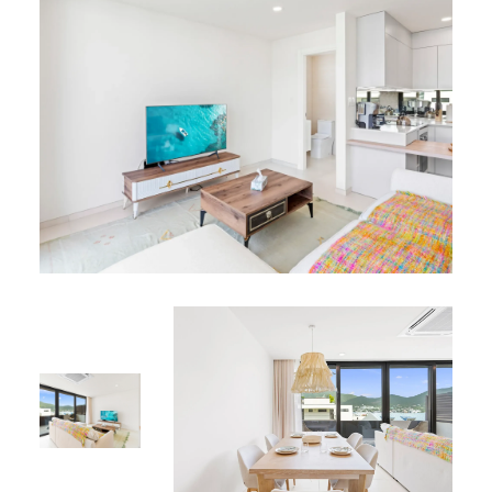
Espace de vie :
Salon cosy et décoré avec goût, idéal pour se
détendre après une journée d’exploration
Terrasse privée
Avantages Résidents
Équipements modernes :
Climatisation
Wi‑Fi
Télévision à écran plat
Emplacement idéal
Situé à Simpson Bay, l’Appartement B201 vous place à
proximité des plages, restaurants, boutiques et activités
locales. Que vous souhaitiez explorer la région, vous
détendre au soleil ou profiter de la vie insulaire, tout est
à portée de main.
Pourquoi choisir B201 ?