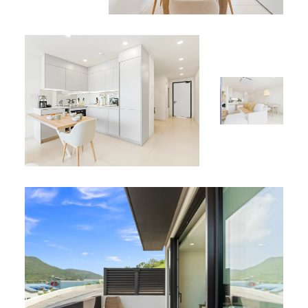
Avec ses intérieurs élégants, sa terrasse privée et ses
deux chambres confortables, B201 est l’option parfaite
pour les familles, couples ou amis en quête d’une
escapade tranquille et raffinée.
Réservez votre séjour à l’Appartement B201 dès
aujourd’hui et vivez un séjour inoubliable dans ce havre
captivant à Simpson Bay.
*
L’appartement B201 fait partie de notre sélection de
locations de vacances à Simpson Bay
.
*