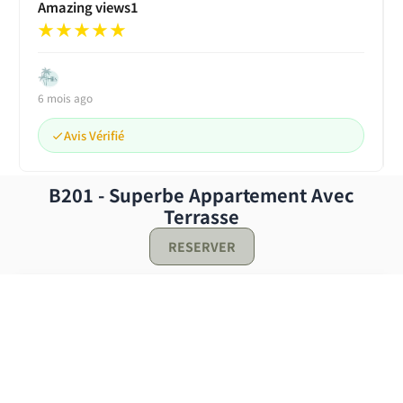
Amazing views1
★
★
★
★
★
6 mois ago
Avis Vérifié
B201 - Superbe Appartement Avec
Terrasse
RESERVER
Réserver !