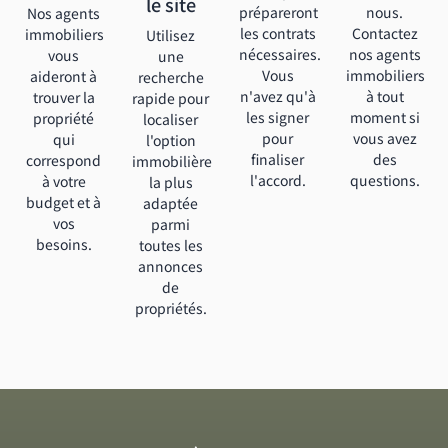
le site
prépareront
nous.
Nos agents
les contrats
Contactez
immobiliers
Utilisez
nécessaires.
nos agents
vous
une
Vous
immobiliers
aideront à
recherche
n'avez qu'à
à tout
trouver la
rapide pour
les signer
moment si
propriété
localiser
pour
vous avez
qui
l'option
finaliser
des
correspond
immobilière
l'accord.
questions.
à votre
la plus
budget et à
adaptée
vos
parmi
besoins.
toutes les
annonces
de
propriétés.